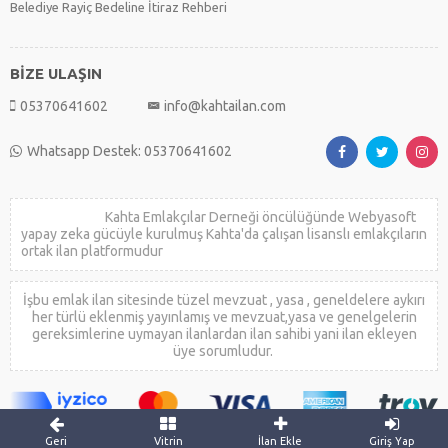
Belediye Rayiç Bedeline İtiraz Rehberi
BİZE ULAŞIN
05370641602
info@kahtailan.com
Whatsapp Destek: 05370641602
Kahta Emlakçılar Derneği öncülüğünde Webyasoft
yapay zeka gücüyle kurulmuş Kahta'da çalışan lisanslı emlakçıların
ortak ilan platformudur
İşbu emlak ilan sitesinde tüzel mevzuat , yasa , geneldelere aykırı
her türlü eklenmiş yayınlamış ve mevzuat,yasa ve genelgelerin
gereksimlerine uymayan ilanlardan ilan sahibi yani ilan ekleyen
üye sorumludur.
Geri
Vitrin
İlan Ekle
Giriş Yap