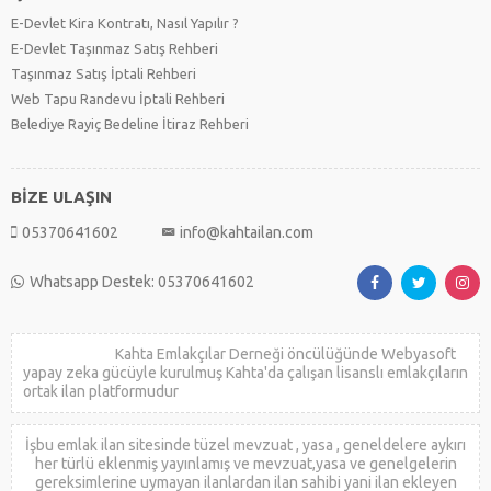
E-Devlet Kira Kontratı, Nasıl Yapılır ?
E-Devlet Taşınmaz Satış Rehberi
Taşınmaz Satış İptali Rehberi
Web Tapu Randevu İptali Rehberi
Belediye Rayiç Bedeline İtiraz Rehberi
BİZE ULAŞIN
05370641602
info@kahtailan.com
Whatsapp Destek: 05370641602
Kahta Emlakçılar Derneği öncülüğünde Webyasoft
yapay zeka gücüyle kurulmuş Kahta'da çalışan lisanslı emlakçıların
ortak ilan platformudur
İşbu emlak ilan sitesinde tüzel mevzuat , yasa , geneldelere aykırı
her türlü eklenmiş yayınlamış ve mevzuat,yasa ve genelgelerin
gereksimlerine uymayan ilanlardan ilan sahibi yani ilan ekleyen