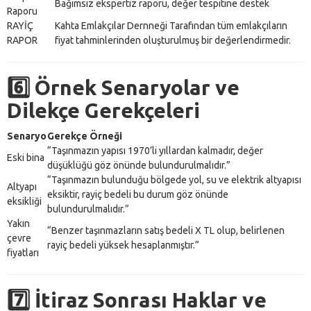
Bağımsız ekspertiz raporu, değer tespitine destek
Raporu
RAYİÇ
Kahta Emlakçılar Dernneği Tarafından tüm emlakçıların
RAPOR
fiyat tahminlerinden oluşturulmuş bir değerlendirmedir.
6️⃣ Örnek Senaryolar ve
Dilekçe Gerekçeleri
Senaryo
Gerekçe Örneği
“Taşınmazın yapısı 1970’li yıllardan kalmadır, değer
Eski bina
düşüklüğü göz önünde bulundurulmalıdır.”
“Taşınmazın bulunduğu bölgede yol, su ve elektrik altyapısı
Altyapı
eksiktir, rayiç bedeli bu durum göz önünde
eksikliği
bulundurulmalıdır.”
Yakın
“Benzer taşınmazların satış bedeli X TL olup, belirlenen
çevre
rayiç bedeli yüksek hesaplanmıştır.”
fiyatları
7️⃣ İtiraz Sonrası Haklar ve