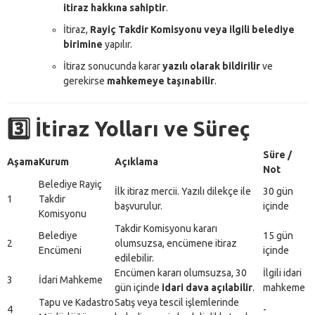
itiraz hakkına sahiptir
.
İtiraz,
Rayiç Takdir Komisyonu veya ilgili belediye
birimine
yapılır.
İtiraz sonucunda karar
yazılı olarak bildirilir
ve
gerekirse
mahkemeye taşınabilir
.
3️⃣ İtiraz Yolları ve Süreç
Süre /
Aşama
Kurum
Açıklama
Not
Belediye Rayiç
İlk itiraz mercii. Yazılı dilekçe ile
30 gün
1
Takdir
başvurulur.
içinde
Komisyonu
Takdir Komisyonu kararı
Belediye
15 gün
2
olumsuzsa, encümene itiraz
Encümeni
içinde
edilebilir.
Encümen kararı olumsuzsa, 30
İlgili idari
3
İdari Mahkeme
gün içinde
idari dava açılabilir
.
mahkeme
Tapu ve Kadastro
Satış veya tescil işlemlerinde
4
-