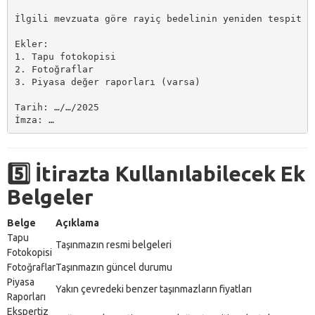
İlgili mevzuata göre rayiç bedelinin yeniden tespit e
Ekler:

1. Tapu fotokopisi

2. Fotoğraflar

3. Piyasa değer raporları (varsa)

Tarih: …/…/2025

5️⃣ İtirazta Kullanılabilecek Ek
Belgeler
Belge
Açıklama
Tapu
Taşınmazın resmi belgeleri
Fotokopisi
Fotoğraflar
Taşınmazın güncel durumu
Piyasa
Yakın çevredeki benzer taşınmazların fiyatları
Raporları
Ekspertiz