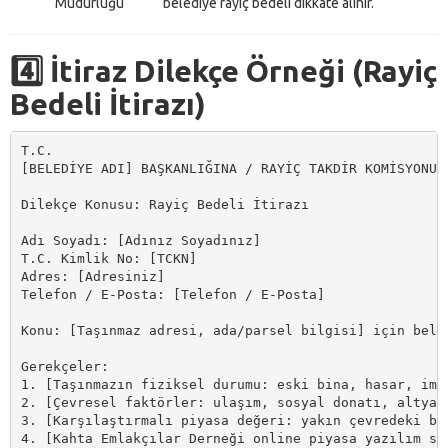
Müdürlüğü
belediye rayiç bedeli dikkate alınır.
4️⃣ İtiraz Dilekçe Örneği (Rayiç
Bedeli İtirazı)
T.C.

[BELEDİYE ADI] BAŞKANLIĞINA / RAYİÇ TAKDİR KOMİSYONU’N
Dilekçe Konusu: Rayiç Bedeli İtirazı

Adı Soyadı: [Adınız Soyadınız]

T.C. Kimlik No: [TCKN]

Adres: [Adresiniz]

Telefon / E-Posta: [Telefon / E-Posta]

Konu: [Taşınmaz adresi, ada/parsel bilgisi] için beli
Gerekçeler:

1. [Taşınmazın fiziksel durumu: eski bina, hasar, imar
2. [Çevresel faktörler: ulaşım, sosyal donatı, altyapı
3. [Karşılaştırmalı piyasa değeri: yakın çevredeki ben
4. [Kahta Emlakçılar Derneği online piyasa yazılım si