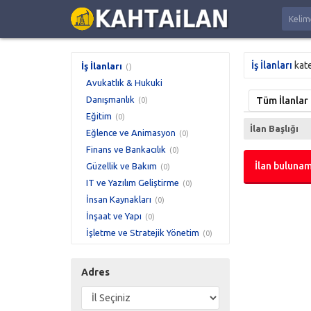
İş İlanları
kat
İş İlanları
()
Avukatlık & Hukuki
Danışmanlık
Tüm İlanlar
(0)
Eğitim
(0)
İlan Başlığı
Eğlence ve Animasyon
(0)
Finans ve Bankacılık
(0)
İlan bulunam
Güzellik ve Bakım
(0)
IT ve Yazılım Geliştirme
(0)
İnsan Kaynakları
(0)
İnşaat ve Yapı
(0)
İşletme ve Stratejik Yönetim
(0)
Koruma ve Güvenlik
(0)
Lojistik ve Taşıma
(0)
Adres
Mağazacılık ve
Perakendecilik
(0)