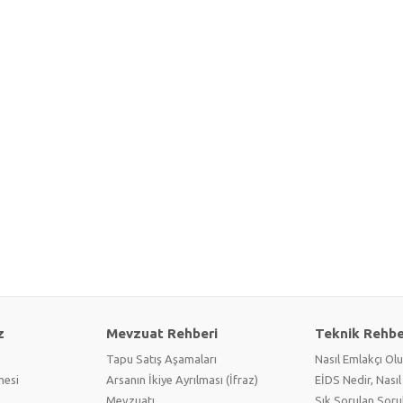
z
Mevzuat Rehberi
Teknik Rehbe
Tapu Satış Aşamaları
Nasıl Emlakçı Ol
mesi
Arsanın İkiye Ayrılması (İfraz)
EİDS Nedir, Nasıl 
Mevzuatı
Sık Sorulan Soru