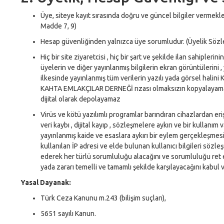
Üye, siteye kayıt sırasında doğru ve güncel bilgiler vermek
Madde 7, 9)
Hesap güvenliğinden yalnızca üye sorumludur. (Üyelik Söz
Hiç bir site ziyaretcisi , hiç bir şart ve şekilde ilan sahiplerini
üyelerin ve diğer yayınlanmış bilgilerin ekran görüntülerini 
ilkesinde yayınlanmış tüm verilerin yazılı yada görsel halin
KAHTA EMLAKÇILAR DERNEĞİ rızası olmaksızın kopyalayamaz
dijital olarak depolayamaz
Virüs ve kötü yazılımlı programlar barındıran cihazlardan eriş
veri kaybı , dijital kayıp , sözleşmelere aykırı ve bir kullanım
yayınlanmış kaide ve esaslara aykırı bir eylem gerçekleşmes
kullanılan İP adresi ve elde bulunan kullanıcı bilgileri sözl
ederek her türlü sorumluluğu alacağını ve sorumluluğu ret
yada zararı temelli ve tamamlı şekilde karşılayacağını kabul 
Yasal Dayanak:
Türk Ceza Kanunu m.243 (bilişim suçları),
5651 sayılı Kanun.