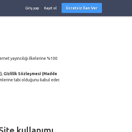
Ücretsiz İlan Ver
Giriş yap
Kayıt ol
rnet yayıncılığı ilkelerine %100
)
,
Gizlilik Sözleşmesi (Madde
lerine tabi olduğunu kabul eder.
Site kullanımı