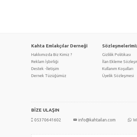
Kahta Emlakçılar Derneği
Sözleşmelerimi
Hakkımızda Biz Kimiz ?
Gizlilik Politikası
Reklam İşbirliği
İlan Ekleme Sözleş
Destek -İletişim
Kullanım Koşulları
Dernek Tüzüğümüz
Üyelik Sözleşmesi
BİZE ULAŞIN
05370641602
info@kahtailan.com
W