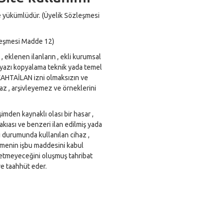
le yükümlüdür. (Üyelik Sözleşmesi
leşmesi Madde 12)
n , eklenen ilanların , ekli kurumsal
, yazı kopyalama teknik yada temel
i KAHTAİLAN izni olmaksızın ve
 , arşivleyemez ve örneklerini
imden kaynaklı olası bir hasar ,
 vakıası ve benzeri ilan edilmiş yada
i durumunda kullanılan cihaz ,
eşmenin işbu maddesini kabul
 etmeyeceğini oluşmuş tahribat
ve taahhüt eder.