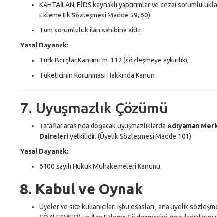
KAHTAİLAN, EİDS kaynaklı yaptırımlar ve cezai sorumluluklar
Ekleme Ek Sözleşmesi Madde 59, 60)
Tüm sorumluluk ilan sahibine aittir.
Yasal Dayanak:
Türk Borçlar Kanunu m. 112 (sözleşmeye aykırılık),
Tüketicinin Korunması Hakkında Kanun.
7. Uyuşmazlık Çözümü
Taraflar arasında doğacak uyuşmazlıklarda
Adıyaman Merk
Daireleri
yetkilidir. (Üyelik Sözleşmesi Madde 101)
Yasal Dayanak:
6100 sayılı Hukuk Muhakemeleri Kanunu.
8. Kabul ve Oynak
Üyeler ve site kullanıcıları işbu esasları , ana üyelik sözle
SÖZLEŞMESİ) ve İlan Ekleme Sözleşmesini onayladıklarını