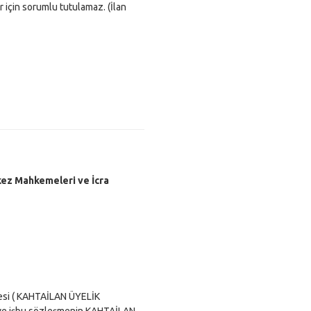
 için sorumlu tutulamaz. (İlan
ez Mahkemeleri ve İcra
şmesi ( KAHTAİLAN ÜYELİK
 ve işbu sözleşmenin KAHTAİLAN