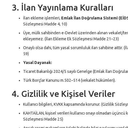
3. İlan Yayınlama Kuralları
İlan ekleme işlemleri,
Emlak İlan Doğrulama Sistemi (EİD
Sözleşmesi Madde 4, 10)
Üye, mülk sahibinden e-Devlet üzerinden alınan vekalet/tem
ekleyemez. (İlan Ekleme Ek Sözleşmesi Madde 21–23)
Onaylı olsa dahi, tüm yasal sorumluluk ilan sahibine aittir.
59)
Yasal Dayanak:
Ticaret Bakanlığı 2024/5 sayılı Genelge (Emlak İlan Doğrula
Türk Borçlar Kanunu m.502–514 (vekalet hükümleri).
4. Gizlilik ve Kişisel Veriler
Kullanıcı bilgileri, KVKK kapsamında korunur. (Gizlilik Sözle
KAHTAİLAN, kişisel verileri kullanıcı onayı olmadan üçüncü kiş
Sözleşmesi Madde 25)
Ancak resmi makamların talebi halinde bilgi paylaşımı yapılab