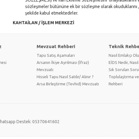
sözleşmeler bütününe ek bir sözleşme olarak okuduklarını 
şekilde kabul etmektedirler.
KAHTAİLAN / İŞLEM MERKEZİ
z
Mevzuat Rehberi
Teknik Rehbe
Tapu Satış Aşamaları
Nasıl Emlakçı Ol
mesi
Arsanın İkiye Ayrılması (İfraz)
EİDS Nedir, Nasıl 
Mevzuatı
Sık Sorulan Soru
Hisseli Tapu Nasıl Satılır/ Alınır ?
Toplulaştırma ve
Arsa Birleştirme (Tevhid) Mevzuatı
Rehberi
hatsapp Destek: 05370641602