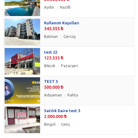
Aydın
Nazilli
Kullanım Koşulları
345.555
Batman
Gercüş
test 22
123.333
Bilecik
Pazaryeri
TEST 3
500.000
Adıyaman
Kahta
Satılık Daire test 3
2.000.000
Bingöl
Genç