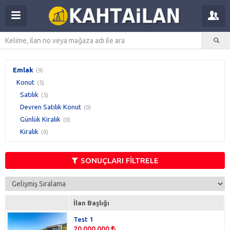
Emlak
(9)
Konut
(5)
Satılık
(5)
Devren Satılık Konut
(0)
Günlük Kiralık
(0)
Kiralık
(0)
SONUÇLARI FİLTRELE
İlan Başlığı
Test 1
20.000.000