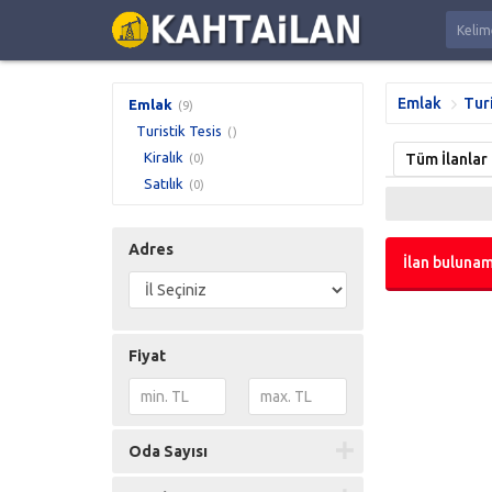
Emlak
Turi
Emlak
(9)
Turistik Tesis
()
Kiralık
Tüm İlanlar
(0)
Satılık
(0)
Adres
İlan bulunam
Fiyat
Oda Sayısı