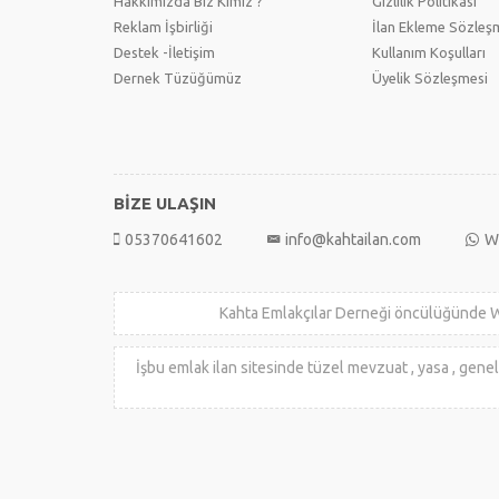
Hakkımızda Biz Kimiz ?
Gizlilik Politikası
Reklam İşbirliği
İlan Ekleme Sözleş
Destek -İletişim
Kullanım Koşulları
Dernek Tüzüğümüz
Üyelik Sözleşmesi
BİZE ULAŞIN
05370641602
info@kahtailan.com
W
Kahta Emlakçılar Derneği öncülüğünde Webyasoft y
İşbu emlak ilan sitesinde tüzel mevzuat , yasa , gene