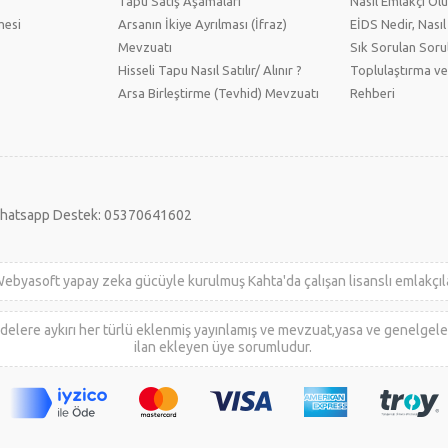
Tapu Satış Aşamaları
Nasıl Emlakçı Ol
mesi
Arsanın İkiye Ayrılması (İfraz)
EİDS Nedir, Nasıl 
Mevzuatı
Sık Sorulan Soru
Hisseli Tapu Nasıl Satılır/ Alınır ?
Toplulaştırma ve
Arsa Birleştirme (Tevhid) Mevzuatı
Rehberi
hatsapp Destek: 05370641602
apay zeka gücüyle kurulmuş Kahta'da çalışan lisanslı emlakçıların
ldelere aykırı her türlü eklenmiş yayınlamış ve mevzuat,yasa ve genelgele
ilan ekleyen üye sorumludur.