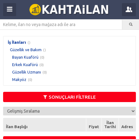
İş İlanları
()
Güzellik ve Bakım
()
Bayan Kuaförü
(0)
Erkek Kuaförü
(0)
Güzellik Uzmanı
(0)
Makyöz
(0)
SONUÇLARI FİLTRELE
İlan
İlan Başlığı
Fiyat
Tarihi
Adres