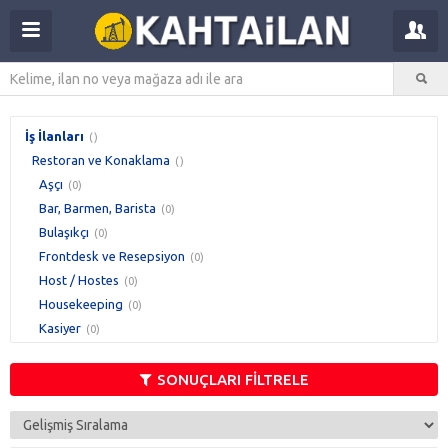
İş İlanları
()
Restoran ve Konaklama
()
Aşçı
(0)
Bar, Barmen, Barista
(0)
Bulaşıkçı
(0)
Frontdesk ve Resepsiyon
(0)
Host / Hostes
(0)
Housekeeping
(0)
Kasiyer
(0)
Moto Kurye
(0)
Müşteri İlişkileri
(0)
SONUÇLARI FİLTRELE
Otel Yöneticisi
(0)
Pide & Fırın Ustası
(0)