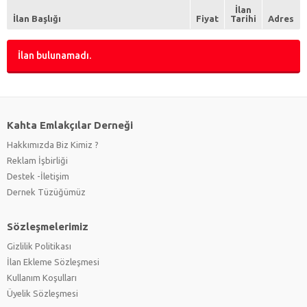
Restoran Yöneticisi
(0)
İlan
Servis Elemanı
(0)
İlan Başlığı
Fiyat
Tarihi
Adres
Sommelier
(0)
İlan bulunamadı.
Kahta Emlakçılar Derneği
Hakkımızda Biz Kimiz ?
Reklam İşbirliği
Destek -İletişim
Dernek Tüzüğümüz
Sözleşmelerimiz
Gizlilik Politikası
İlan Ekleme Sözleşmesi
Kullanım Koşulları
Üyelik Sözleşmesi