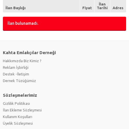
Psikolog
(0)
İlan
Spor Hastalıkları Uzmanı
(0)
İlan Başlığı
Fiyat
Tarihi
Adres
Tıbbi Sekreter
(0)
Uzman Doktor
(0)
İlan bulunamadı.
Veteriner
(0)
Kahta Emlakçılar Derneği
Hakkımızda Biz Kimiz ?
Reklam İşbirliği
Destek -İletişim
Dernek Tüzüğümüz
Sözleşmelerimiz
Gizlilik Politikası
İlan Ekleme Sözleşmesi
Kullanım Koşulları
Üyelik Sözleşmesi