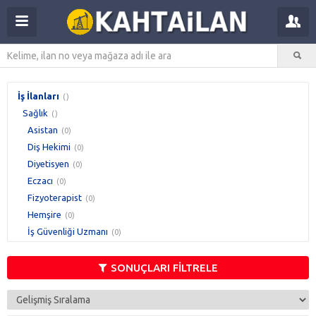
İş İlanları
()
Sağlık
()
Asistan
(0)
Diş Hekimi
(0)
Diyetisyen
(0)
Eczacı
(0)
Fizyoterapist
(0)
Hemşire
(0)
İş Güvenliği Uzmanı
(0)
İşyeri Hekimi
(0)
Laborant
(0)
SONUÇLARI FİLTRELE
Paramedik
(0)
Pratisyen Hekim
(0)