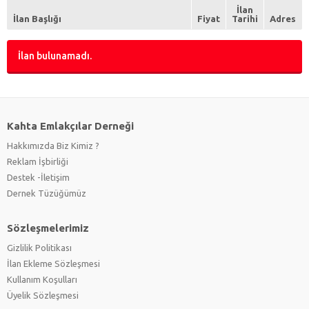
Reşmeci
(0)
İlan
Son Ütücü
(0)
İlan Başlığı
Fiyat
Tarihi
Adres
Stilist
(0)
Tekstil ve Konfeksiyon Yöneticisi
(0)
İlan bulunamadı.
Terzi
(0)
Kahta Emlakçılar Derneği
Hakkımızda Biz Kimiz ?
Reklam İşbirliği
Destek -İletişim
Dernek Tüzüğümüz
Sözleşmelerimiz
Gizlilik Politikası
İlan Ekleme Sözleşmesi
Kullanım Koşulları
Üyelik Sözleşmesi