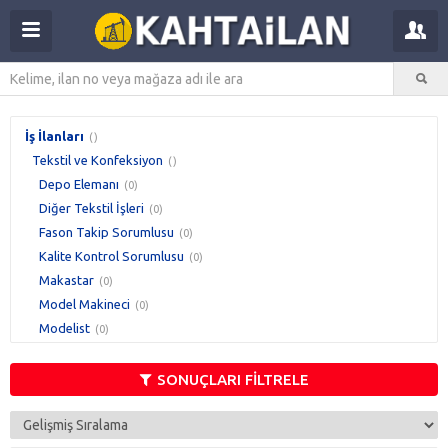
İş İlanları
()
Tekstil ve Konfeksiyon
()
Depo Elemanı
(0)
Diğer Tekstil İşleri
(0)
Fason Takip Sorumlusu
(0)
Kalite Kontrol Sorumlusu
(0)
Makastar
(0)
Model Makineci
(0)
Modelist
(0)
Ortacı
(0)
Overlokçu
(0)
SONUÇLARI FİLTRELE
Planlama ve Operasyon Uzmanı
(0)
Prova Mankeni
(0)