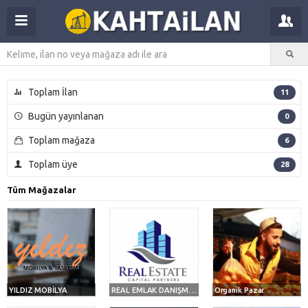
Toplam İlan
11
Bugün yayınlanan
0
Toplam mağaza
6
Toplam üye
28
Tüm Mağazalar
YILDIZ MOBİLYA
REAL EMLAK DANIŞMANLIK
Organik Pazar