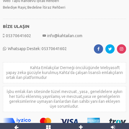
Web Tapu Randevu İptali Rehberi
Belediye Rayiç Bedeline İtiraz Rehberi
BİZE ULAŞIN
05370641602
info@kahtailan.com
Whatsapp Destek: 05370641602
Kahta Emlakçılar Derneği öncülüğünde Webyasoft
yapay zeka gücüyle kurulmuş Kahta'da çalışan lisanslı emlakçıların
ortak ilan platformudur
İşbu emlak ilan sitesinde tüzel mevzuat , yasa , geneldelere aykırı
her türlü eklenmiş yayınlamış ve mevzuat,yasa ve genelgelerin
gereksimlerine uymayan ilanlardan ilan sahibi yani ilan ekleyen
üye sorumludur.